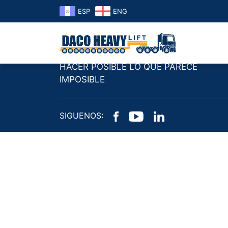
ESP
ENG
www.dacoheavylift.com
HACER POSIBLE LO QUE PARECE
IMPOSIBLE
SIGUENOS: