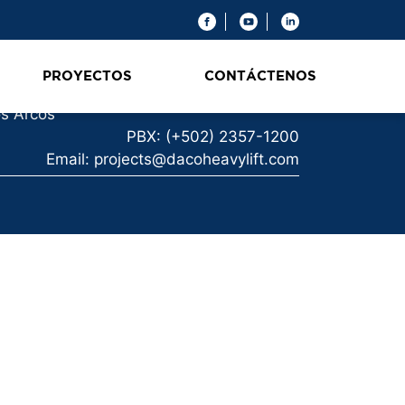
6ª. Avenida 1-36 Zona 14
PROYECTOS
CONTÁCTENOS
r Nivel, Oficina 3B, Condominio Plaza
s Arcos
PBX: (+502) 2357-1200
Email: projects@dacoheavylift.com