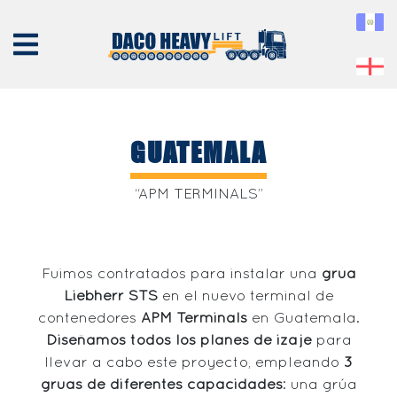
GUATEMALA
NOSOTROS
“APM TERMINALS”
EQUIPO
SERVICIOS
Fuimos contratados para instalar una
grúa
PROYECTOS
Liebherr STS
en el nuevo terminal de
CONTÁCTENOS
contenedores
APM Terminals
en Guatemala.
Diseñamos todos los planes de izaje
para
llevar a cabo este proyecto, empleando
3
grúas de diferentes capacidades
: una grúa