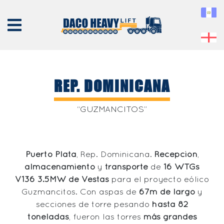
REP. DOMINICANA
NOSOTROS
“GUZMANCITOS”
EQUIPO
SERVICIOS
Puerto Plata
, Rep. Dominicana.
Recepción
,
PROYECTOS
almacenamiento
y
transporte
de
16 WTGs
CONTÁCTENOS
V136 3.5MW de Vestas
para el proyecto eólico
Guzmancitos. Con aspas de
67m de largo
y
secciones de torre pesando
hasta 82
toneladas
, fueron las torres
más grandes