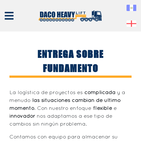
ENTREGA SOBRE
FUNDAMENTO
NOSOTROS
EQUIPO
SERVICIOS
La logística de proyectos es
complicada
y a
menudo
las situaciones cambian de último
PROYECTOS
momento
. Con nuestro enfoque
flexible
e
CONTÁCTENOS
innovador
nos adaptamos a ese tipo de
cambios sin ningún problema.
Contamos con equipo para almacenar su