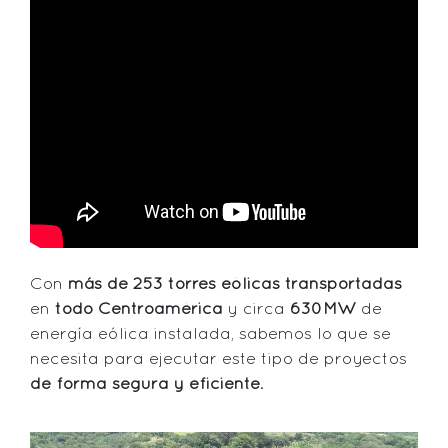
Con
más de 253 torres eólicas transportadas
en
todo Centroamérica
y circa
630MW
de
energía eólica instalada, sabemos lo que se
necesita para ejecutar este tipo de proyectos
de forma segura y eficiente
.