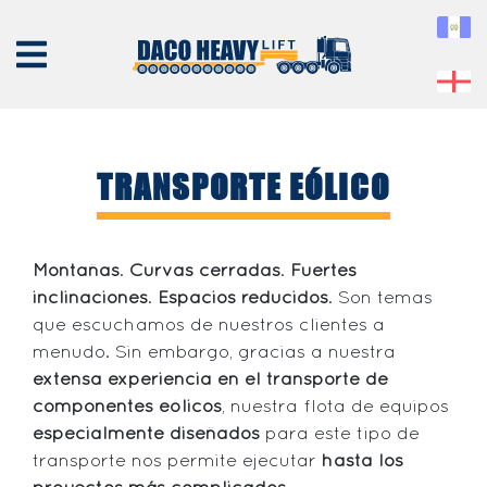
TRANSPORTE EÓLICO
NOSOTROS
Montañas
.
Curvas cerradas
.
Fuertes
EQUIPO
inclinaciones
.
Espacios reducidos
. Son temas
SERVICIOS
que escuchamos de nuestros clientes a
PROYECTOS
menudo. Sin embargo, gracias a nuestra
extensa experiencia en el transporte de
CONTÁCTENOS
componentes eólicos
, nuestra flota de equipos
especialmente diseñados
para este tipo de
transporte nos permite ejecutar
hasta los