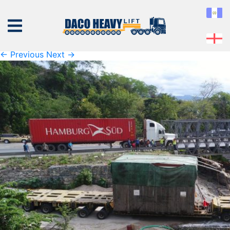
DCIM100MEDIADJI_0014.JP
Published
06 de September de 2019
at
2133 × 1200
in
DCIM100MEDIADJI_0014.JPG
← Previous
Next →
NOSOTROS
EQUIPO
SERVICIOS
PROYECTOS
CONTÁCTENOS