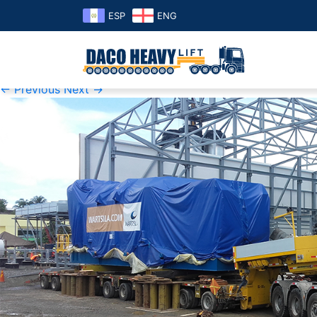
ESP
ENG
honduras1
Published
02 de June de 2019
at
1000 × 500
in
honduras1
← Previous
Next →