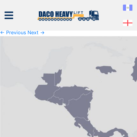
islas-de-san-martin-2
Published
20 de February de 2019
at
1465 × 845
in
islas-
de-san-martin-2
← Previous
Next →
NOSOTROS
EQUIPO
SERVICIOS
PROYECTOS
CONTÁCTENOS