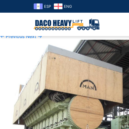
ESP
ENG
K1600_DSC00563
Published
17 de September de 2019
at
1600 × 1200
in
K16
← Previous
Next →