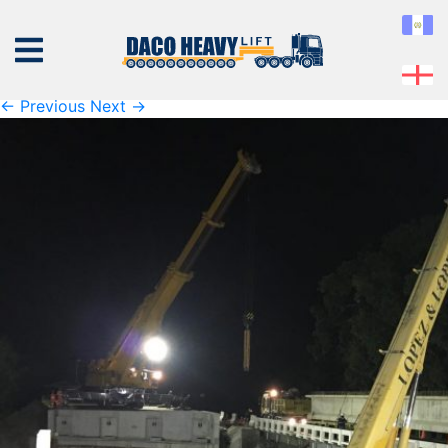
K1600_IMG_0259
Published
16 de September de 2019
at
1600 × 1200
in
K1600_IMG_0259
← Previous
Next →
NOSOTROS
EQUIPO
SERVICIOS
PROYECTOS
CONTÁCTENOS