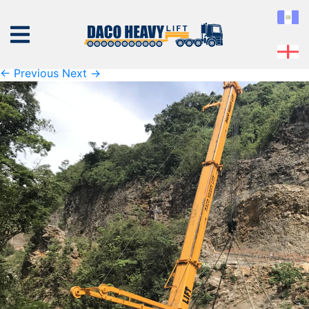
K1600_IMG_0559
Published
04 de September de 2019
at
1600 × 1200
in
K1600_IMG_0559
← Previous
Next →
NOSOTROS
EQUIPO
SERVICIOS
PROYECTOS
CONTÁCTENOS