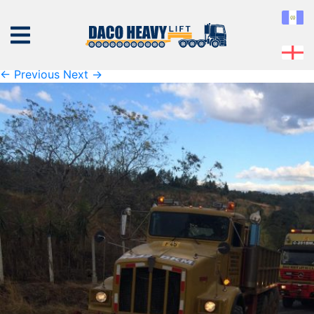
K1600_IMG_3043
Published
17 de September de 2019
at
1600 × 1200
in
K1600_IMG_3043
← Previous
Next →
NOSOTROS
EQUIPO
SERVICIOS
PROYECTOS
CONTÁCTENOS