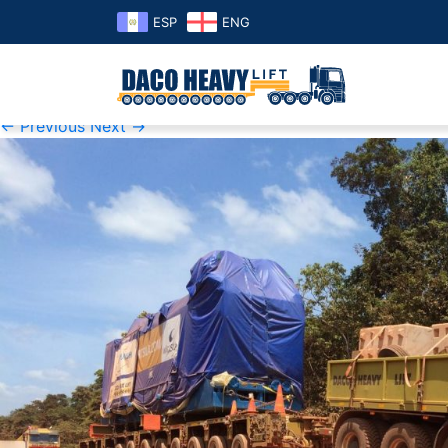
ESP
ENG
K1600_IMG_3631
Published
16 de September de 2019
at
1600 × 1200
in
K16
← Previous
Next →