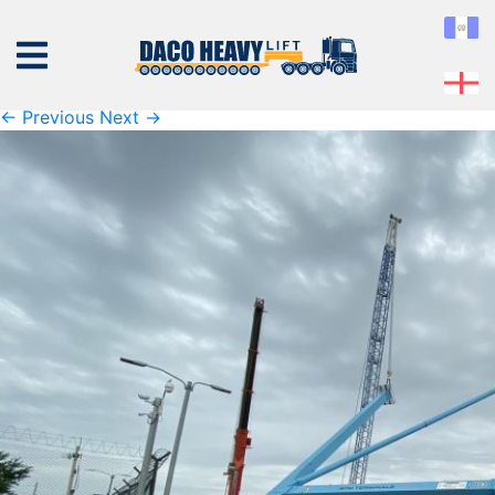
K1600_IMG_4355
Published
07 de November de 2019
at
1600 × 1200
in
K1600_IMG_4355
← Previous
Next →
NOSOTROS
EQUIPO
SERVICIOS
PROYECTOS
CONTÁCTENOS