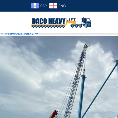
ESP
ENG
K1600_IMG_4360
Published
07 de November de 2019
at
1600 × 1200
in
K16
← Previous
Next →