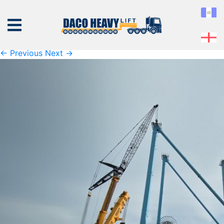
K1600_IMG_4368
Published
07 de November de 2019
at
1600 × 1200
in
K1600_IMG_4368
← Previous
Next →
NOSOTROS
EQUIPO
SERVICIOS
PROYECTOS
CONTÁCTENOS