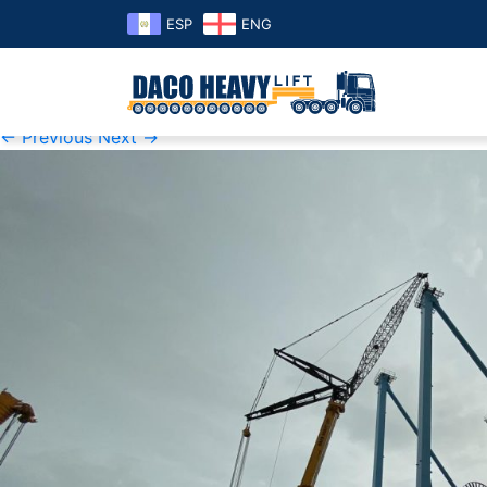
ESP
ENG
K1600_IMG_4370
Published
07 de November de 2019
at
1600 × 1200
in
K16
← Previous
Next →