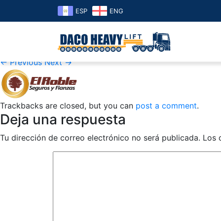
ESP
ENG
logo-elroble
Published
29 de May de 2019
at
159 × 64
in
logo-elroble
← Previous
Next →
Trackbacks are closed, but you can
post a comment
.
Deja una respuesta
Tu dirección de correo electrónico no será publicada.
Los 