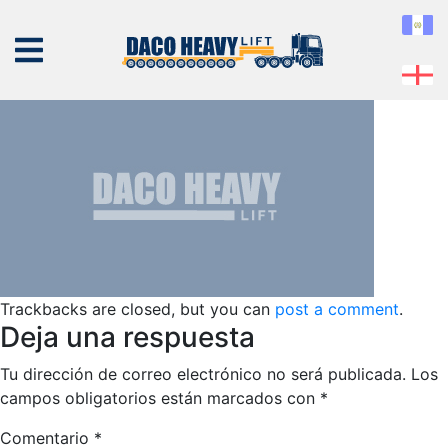
proximamente
Published
30 de April de 2019
at
374 × 203
in
Nosotros
← Previous
Next →
NOSOTROS
EQUIPO
SERVICIOS
Trackbacks are closed, but you can
post a comment
.
PROYECTOS
Deja una respuesta
CONTÁCTENOS
Tu dirección de correo electrónico no será publicada.
Los
campos obligatorios están marcados con
*
Comentario
*