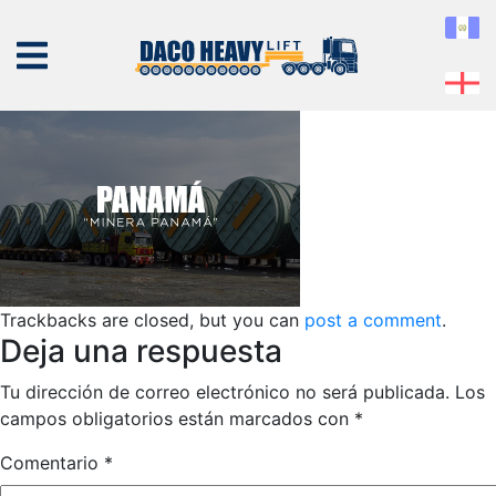
panama
Published
08 de February de 2019
at
271 × 183
in
panama
← Previous
Next →
NOSOTROS
EQUIPO
Trackbacks are closed, but you can
SERVICIOS
post a comment
.
Deja una respuesta
PROYECTOS
Tu dirección de correo electrónico no será publicada.
Los
CONTÁCTENOS
campos obligatorios están marcados con
*
Comentario
*