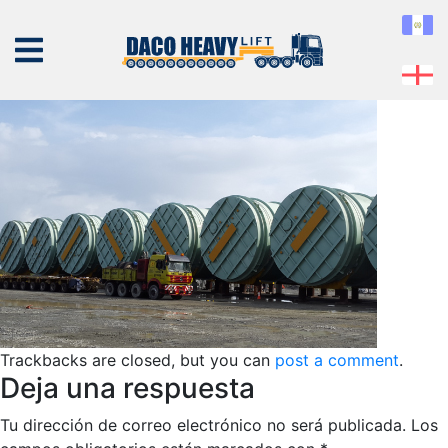
panama
Published
08 de February de 2019
at
377 × 254
in
panama
← Previous
Next →
NOSOTROS
EQUIPO
SERVICIOS
PROYECTOS
CONTÁCTENOS
Trackbacks are closed, but you can
post a comment
.
Deja una respuesta
Tu dirección de correo electrónico no será publicada.
Los