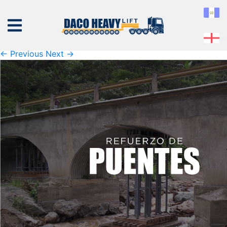
refuerzo-de-puentes
Published
16 de January de 2019
at
569 × 384
in
refuerzo-de-puentes
← Previous
Next →
NOSOTROS
EQUIPO
SERVICIOS
PROYECTOS
CONTÁCTENOS