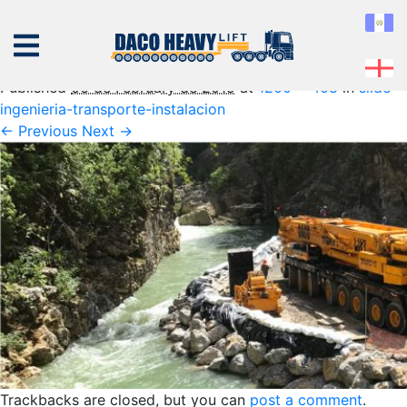
slide-ingenieria-transporte-
instalacion
Published
06 de February de 2019
at
1200 × 408
in
slide-
ingenieria-transporte-instalacion
← Previous
Next →
NOSOTROS
EQUIPO
SERVICIOS
PROYECTOS
CONTÁCTENOS
Trackbacks are closed, but you can
post a comment
.