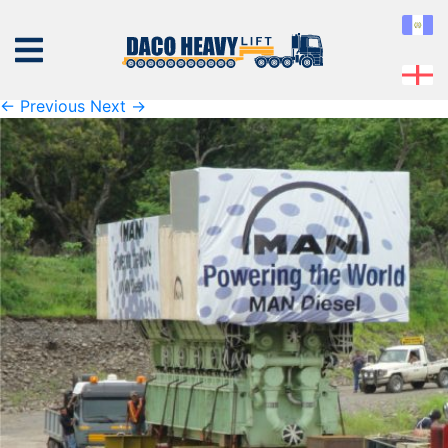
slide-transporte-2
Published
27 de February de 2019
at
1004 × 596
in
slide-
transporte-2
← Previous
Next →
NOSOTROS
EQUIPO
SERVICIOS
PROYECTOS
CONTÁCTENOS