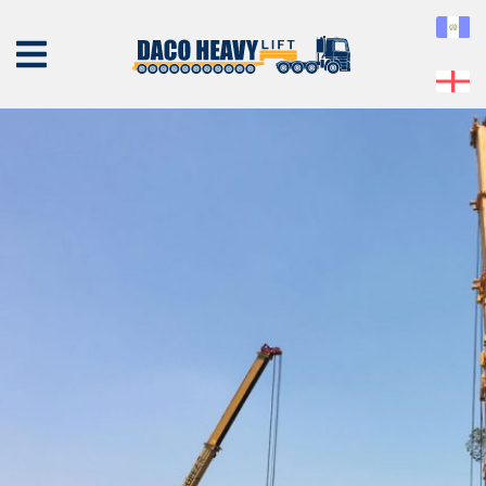
slide2
Published
06 de March de 2019
at
1200 × 756
in
slide2
← Previous
Next →
NOSOTROS
EQUIPO
SERVICIOS
PROYECTOS
CONTÁCTENOS