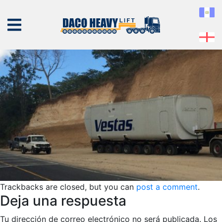
slide3
Published
06 de March de 2019
at
1200 × 406
in
slide3
← Previous
Next →
NOSOTROS
EQUIPO
SERVICIOS
PROYECTOS
CONTÁCTENOS
Trackbacks are closed, but you can
post a comment
.
Deja una respuesta
Tu dirección de correo electrónico no será publicada.
Los