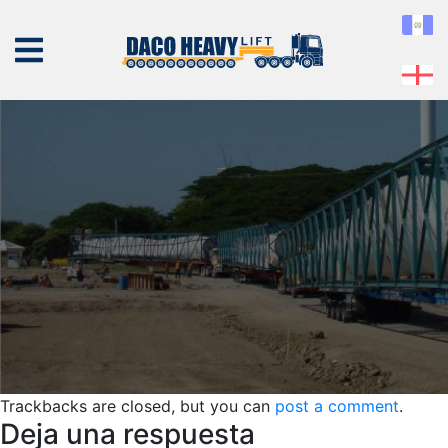
slide5
Published
11 de January de 2019
at
1460 × 547
in
slide5
← Previous
Next →
NOSOTROS
EQUIPO
SERVICIOS
PROYECTOS
CONTÁCTENOS
Trackbacks are closed, but you can
post a comment
.
Deja una respuesta