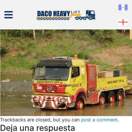
slide7
Published
25 de January de 2019
at
1200 × 450
in
slide7
← Previous
Next →
NOSOTROS
EQUIPO
SERVICIOS
PROYECTOS
CONTÁCTENOS
Trackbacks are closed, but you can
post a comment
.
Deja una respuesta