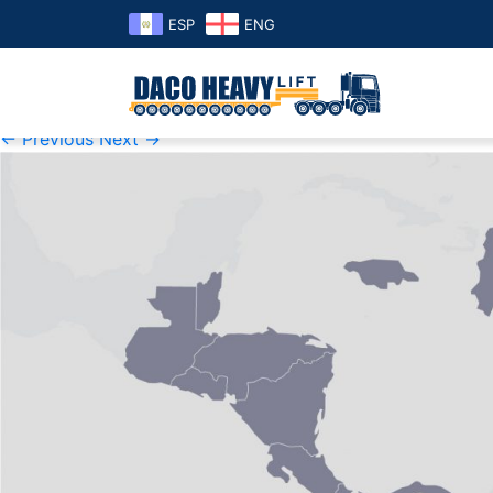
ESP
ENG
surinam-2
Published
20 de February de 2019
at
1465 × 845
in
surina
← Previous
Next →