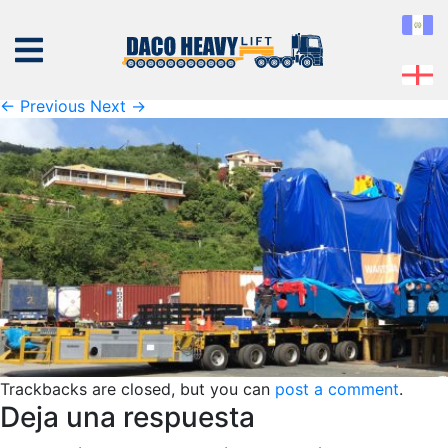
tortola-projects
Published
08 de February de 2019
at
1460 × 473
in
tortola-projects
← Previous
Next →
NOSOTROS
EQUIPO
SERVICIOS
PROYECTOS
CONTÁCTENOS
Trackbacks are closed, but you can
post a comment
.
Deja una respuesta