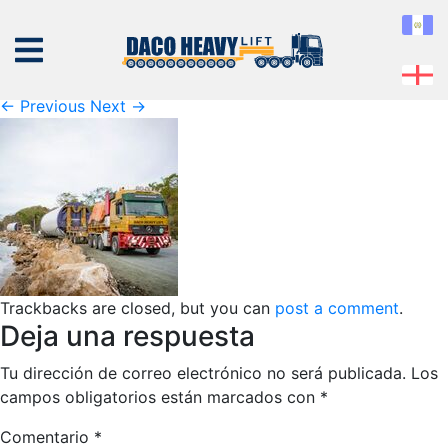
-Wdq1QZg
Published
04 de September de 2019
at
178 × 178
in
-
Wdq1QZg
← Previous
Next →
NOSOTROS
EQUIPO
SERVICIOS
Trackbacks are closed, but you can
post a comment
.
PROYECTOS
Deja una respuesta
CONTÁCTENOS
Tu dirección de correo electrónico no será publicada.
Los
campos obligatorios están marcados con
*
Comentario
*