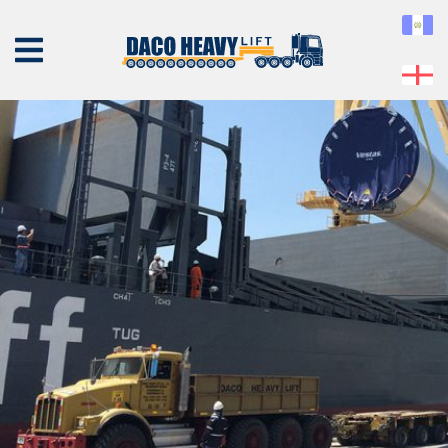
2
Published
29 de May de 2019
at
1000 × 500
in
2
← Previous
Next →
NOSOTROS
EQUIPO
SERVICIOS
PROYECTOS
CONTÁCTENOS