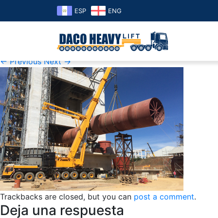
ESP
ENG
cementos-progreso
Published
01 de April de 2019
at
377 × 254
in
cementos-p
← Previous
Next →
Trackbacks are closed, but you can
post a comment
.
Deja una respuesta